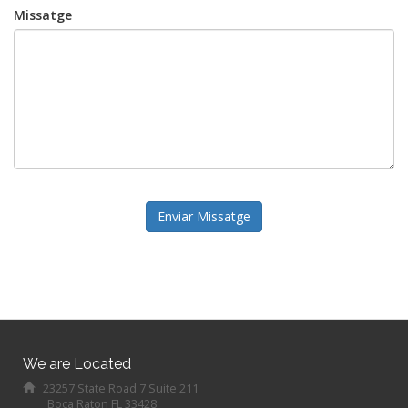
Missatge
Enviar Missatge
We are Located
23257 State Road 7 Suite 211
Boca Raton FL 33428