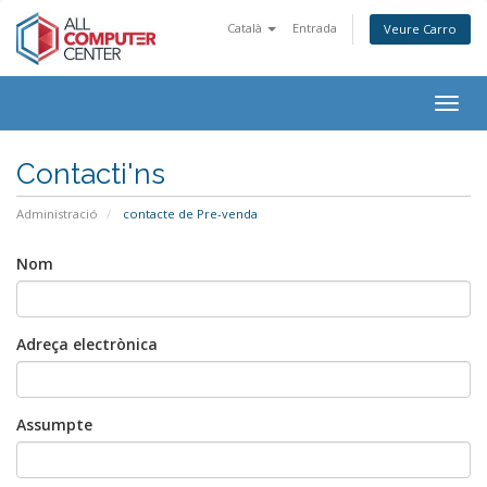
Català
Entrada
Veure Carro
Togg
navig
Contacti'ns
Administració
contacte de Pre-venda
Nom
Adreça electrònica
Assumpte