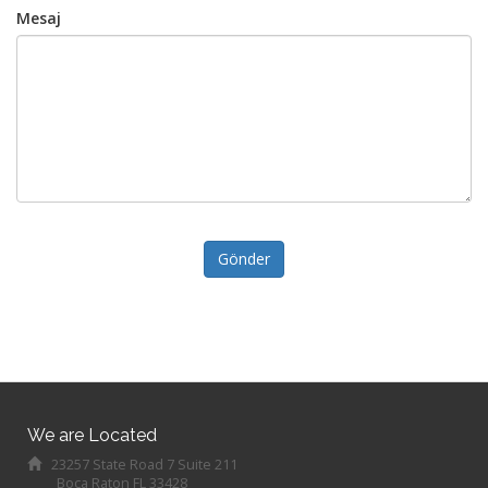
Mesaj
Gönder
We are Located
23257 State Road 7 Suite 211
Boca Raton FL 33428