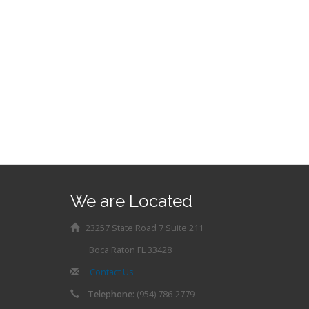
We are Located
23257 State Road 7 Suite 211
Boca Raton FL 33428
Contact Us
Telephone:
(954) 786-2779