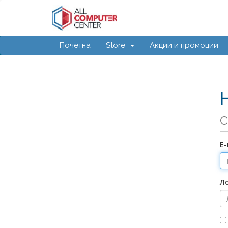
Почетна
Store
Акции и промоции
С
Е
Л