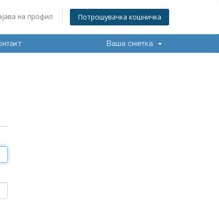
ајава на профил
Потрошувачка кошничка
онтакт
Ваша сметка