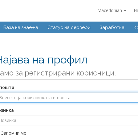
Macedonian
Н
База на знаења
Статус на сервери
Заработка
К
Најава на профил
амо за регистрирани корисници.
-пошта
озинка
Запомни ме