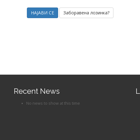
Заборавена лозинка?
Recent News
L
No news to show at this time