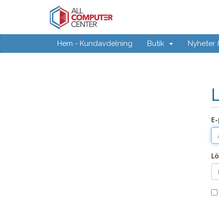
Hem - Kundavdelning
Butik
Nyheter
E-
Lö