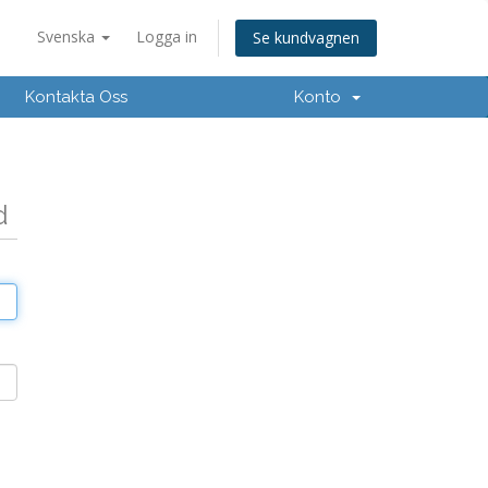
Svenska
Logga in
Se kundvagnen
Kontakta Oss
Konto
d