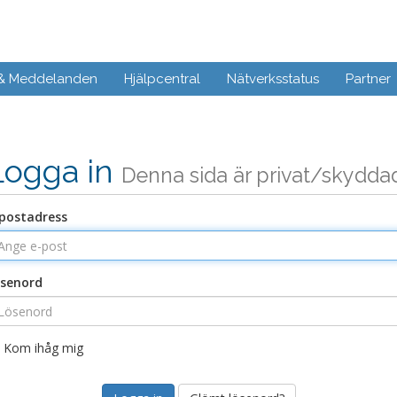
 & Meddelanden
Hjälpcentral
Nätverksstatus
Partner
Logga in
Denna sida är privat/skydda
postadress
senord
Kom ihåg mig