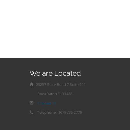
We are Located
23257 State Road 7 Suite 211
Boca Raton FL 33428
Contact Us
Telephone:
(954) 786-2779