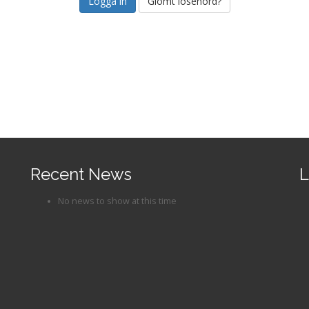
Glömt lösenord?
Recent News
L
No news to show at this time