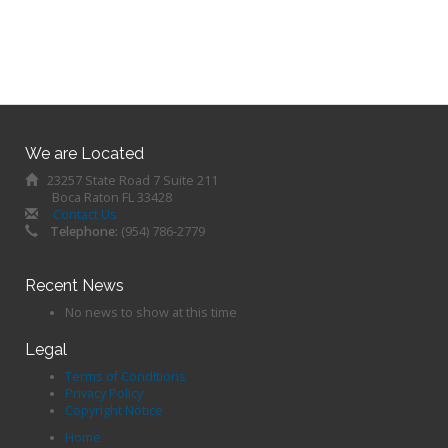
We are Located
23257 State Road 7 Suite 211
Boca Raton FL 33428
Contact Us
Telephone:
(954) 786-2779
Recent News
No news to show at this time
Legal
Terms of Conditions
Privacy Policy
Copyright Notice
Home