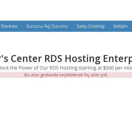
i Bankası
Sunucu/Ağ Durumu
Satış Ortaklığı
İletişim
's Center RDS Hosting Enter
lock the Power of Our RDS Hosting starting at $500 per mo
Bu ürün grubunda seçilebilecek hiç ürün yok.