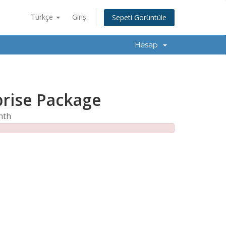
Türkçe
Giriş
Sepeti Görüntüle
Hesap
prise Package
nth