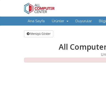
Ana Sayfa
Ürünler
Duyurular
Bilg
Menüyü Göster
All Computer
Un