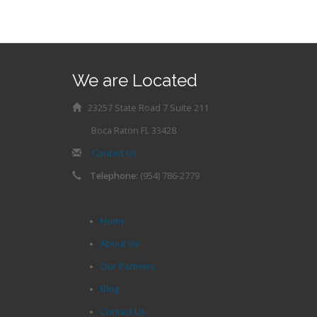
We are Located
23257 State Road 7 Suite 211
Boca Raton FL 33428
Contact Us
Telephone:
(954) 786-2779
Home
About Us
Our Partners
Blog
Contact Us