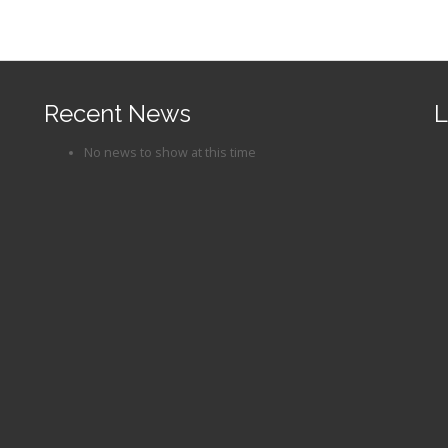
Recent News
L
No news to show at this time